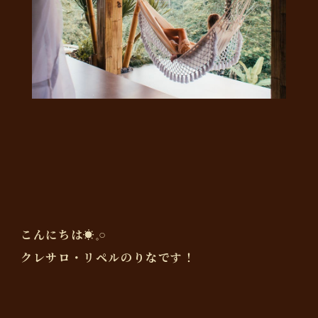
こんにちは☀️𓈒𓏸
クレサロ・リペルのりなです！