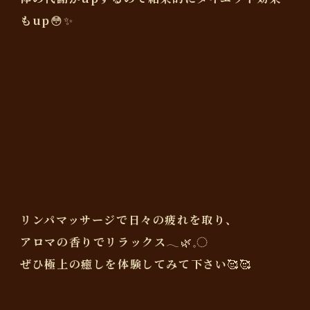
もup😳✨
リンパマッサージで日々の疲れを取り、
アロマの香りでリラックス‪𓂃🌿𓈒◌
ぜひ極上の癒しを体験してみて下さい🥰🥰