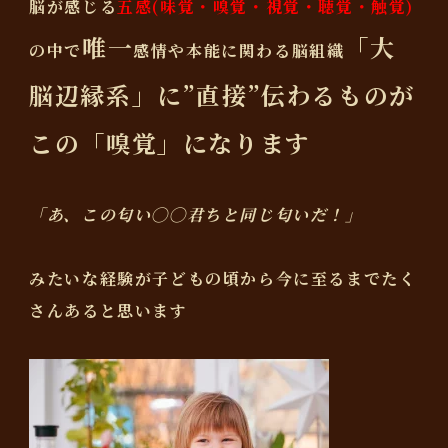
脳が感じる
五感(味覚・嗅覚・視覚・聴覚・触覚)
唯一
「大
の中で
感情や本能に関わる脳組織
脳辺縁系」に”直接”伝わるものが
この「嗅覚」になります
「あ、この匂い◯◯君ちと同じ匂いだ！」
みたいな経験が子どもの頃から今に至るまでたく
さんあると思います