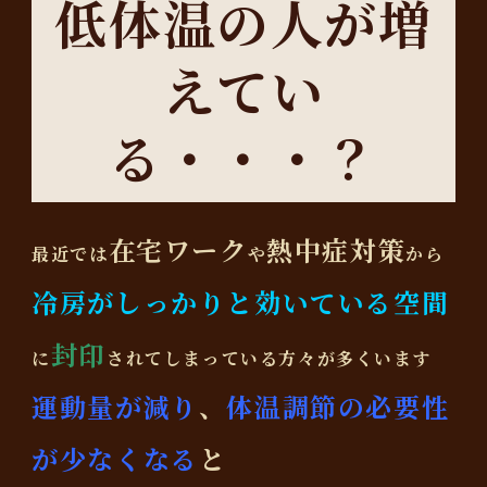
低体温の人が増
えてい
る・・・？
在宅ワーク
熱中症対策
最近では
や
から
冷房がしっかりと効いている空間
封印
に
されてしまっている方々が多くいます
運動量が減り
、
体温調節の必要性
が少なくなる
と