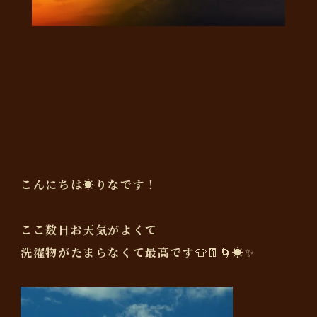
こんにちは☀️りなです！
ここ数日お天気がよくて
洗濯物がたまらなくて最高です👕👖🌀☀✨