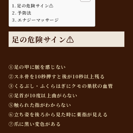
足の危険サイン⚠️
予防法
エナジーマッサージ
足の危険サイン⚠️
①足の甲に脈を感じない
②スネ骨を10秒押すと後が10秒以上残る
③くるぶし・ふくらはぎにクモの巣状の血管
④足首が10度以上曲がらない
⑤触られた指がわからない
⑥立ち姿を後ろから見た時に薬指が見える
⑦爪に黒い変色がある