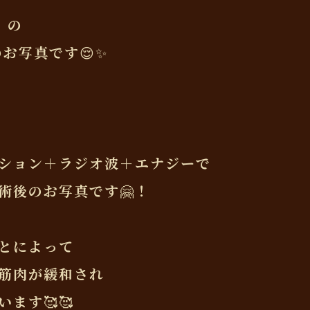
》の
rのお写真です😌✨
ション＋ラジオ波＋エナジーで
術後のお写真です🤗！
とによって
筋肉が緩和され
ます🥰🥰