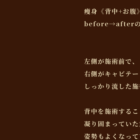
痩身《背中+お腹
before→afte
左側が施術前で、
右側がキャビテー
しっかり流した施
背中を施術するこ
凝り固まっていた
姿勢もよくなってい