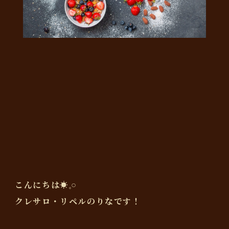
こんにちは☀️𓈒𓏸
クレサロ・リペルのりなです！