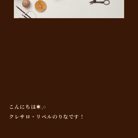
こんにちは☀️𓈒𓏸
クレサロ・リペルのりなです！