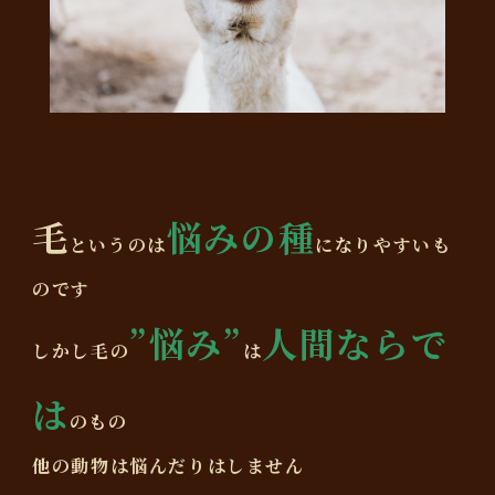
毛
悩みの種
というのは
になりやすいも
のです
”悩み”
人間ならで
しかし毛の
は
は
のもの
他の動物は悩んだりはしません