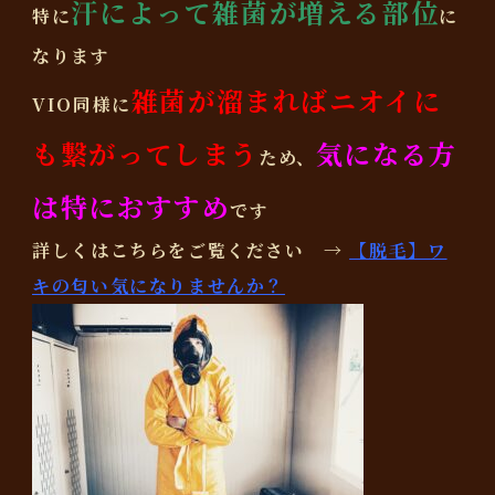
汗によって雑菌が増える部位
特に
に
なります
雑菌が溜まればニオイに
VIO同様に
も繋がってしまう
気になる方
ため、
は特におすすめ
です
詳しくはこちらをご覧ください →
【脱毛】ワ
キの匂い気になりませんか？