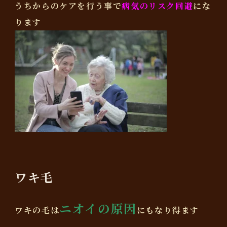
うちからのケアを行う事で
病気のリスク回避
にな
ります
ワキ毛
ニオイの原因
ワキの毛は
にもなり得ます