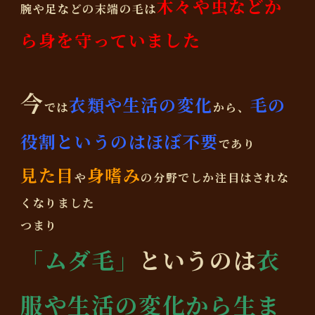
木々や虫などか
腕や足などの末端の毛は
ら身を守っていました
今
衣類や生活の変化
毛の
では
から、
役割というのはほぼ不要
であり
見た目
身嗜み
や
の分野でしか注目はされな
くなりました
つまり
「ムダ毛」
というのは
衣
服や生活の変化から生ま