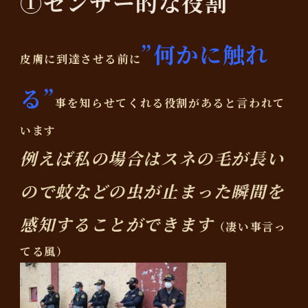
①センサー的な役割
”何かに触れ
皮膚に到達させる前に
る”
事を知らせてくれる役割があると言われて
います
例えば私の場合はスネの毛が長い
ので蚊などの虫が止まった瞬間を
感知することができます
（凄い事言っ
てる風）