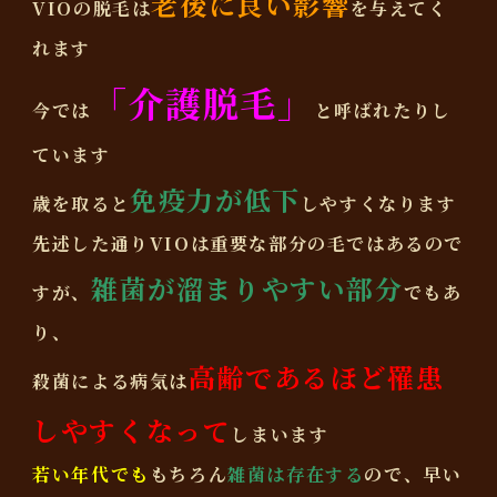
老後に良い影響
VIOの脱毛は
を与えてく
れます
「介護脱毛」
今では
と呼ばれたりし
ています
免疫力が低下
歳を取ると
しやすくなります
先述した通りVIOは重要な部分の毛ではあるので
雑菌が溜まりやすい部分
すが、
でもあ
り、
高齢であるほど罹患
殺菌による病気は
しやすくなって
しまいます
若い年代でも
もちろん
雑菌は存在する
ので、早い