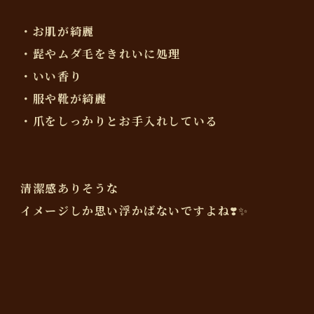
・お肌が綺麗
・髭やムダ毛をきれいに処理
・いい香り
・服や靴が綺麗
・爪をしっかりとお手入れしている
清潔感ありそうな
イメージしか思い浮かばないですよね❣️✨