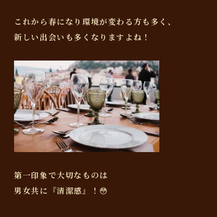
これから春になり環境が変わる方も多く、
新しい出会いも多くなりますよね！
第一印象で大切なものは
男女共に『清潔感』！😳