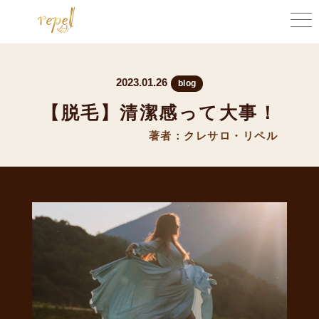
2023.01.26
blog
【脱毛】清潔感って大事！
著者：クレサロ・リペル