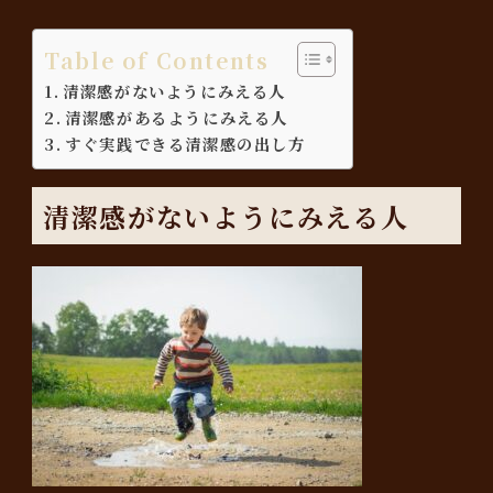
Table of Contents
清潔感がないようにみえる人
清潔感があるようにみえる人
すぐ実践できる清潔感の出し方
清潔感がないようにみえる人