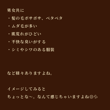
男女共に
・髪の毛ボサボサ、ベタベタ
・ムダ毛が多い
・肌荒れがひどい
・不快な臭いがする
・シミやシワのある服装
など様々ありますよね
。
イメージしてみると
ちょっとな〜。なんて感じちゃいますよね😔💦