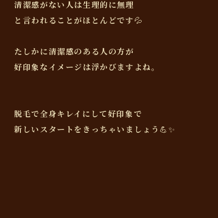
清潔感がない人は生理的に無理
と言われることがほとんどです💦
たしかに清潔感のある人の方が
好印象なイメージは浮かびますよね。
脱毛で全身キレイにして好印象で
新しいスタートをきっちゃいましょう💪✨