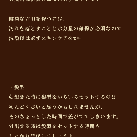
健康なお肌を保つには、
汚れを落とすことと水分量の確保が必須なので
洗顔後は必ずスキンケアを❣️✨
・髪型
朝起きた時に髪型をいちいちセットするのは
めんどくさいと思うかもしれませんが、
そのちょっとした時間で差がでてしまいます。
外出する時は髪型をセットする時間も
しっかり確保しましょう♪