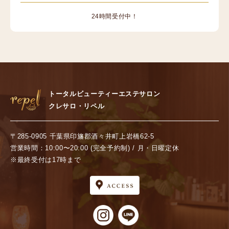
24時間受付中！
トータルビューティーエステサロン
クレサロ・リペル
〒285-0905 千葉県印旛郡酒々井町上岩橋62-5
営業時間：10:00〜20:00 (完全予約制) / 月・日曜定休
※最終受付は17時まで