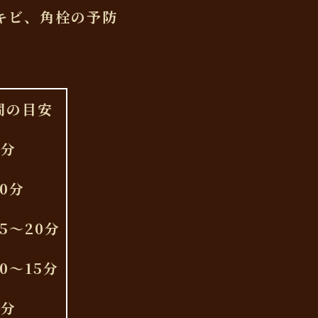
キビ、角栓の予防
間の目安
5分
0分
5〜20分
0〜15分
5分