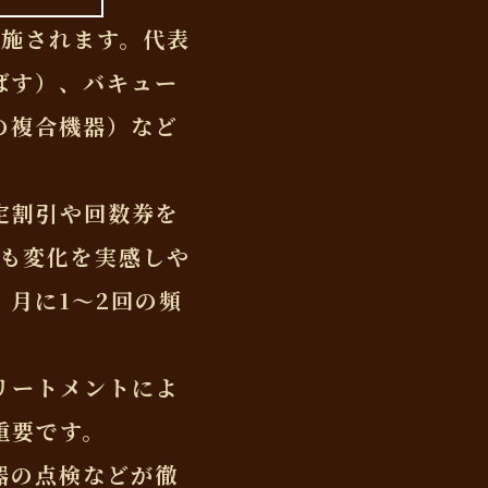
実施されます。代表
ばす）、バキュー
の複合機器）など
限定割引や回数券を
でも変化を実感しや
月に1〜2回の頻
リートメントによ
重要です。
器の点検などが徹