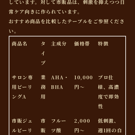
しています。対して市販品は、刺激を抑えつつ日
常ケア向きに作られています。
おすすめ商品を比較したテーブルをご参照くださ
い。
商品名
タ
主成分
価格帯
特徴
イ
プ
サロン専
業
AHA・
10,000
プロ仕
用ピーリ
務
BHA
円～
様、高濃
ングA
用
度で即効
性
市販ジェ
市
フルー
2,000
低刺激、
ルピーリ
販
ツ酸
円～
週1回の自