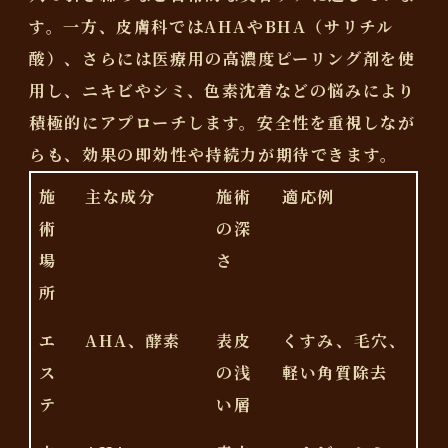
す。一方、皮膚科では
AHAやBHA（サリチル
酸）
、さらには医療用の高濃度ピーリング剤を使
用し、ニキビやシミ、色素沈着などの悩みにより
積極的にアプローチします。安全性を重視しなが
らも、効果の即効性や持続力が期待できます。
施
主な成分
施術
適応例
術
の深
場
さ
所
エ
AHA、酵素
表皮
くすみ、毛穴、
ス
の浅
軽い角質除去
テ
い層