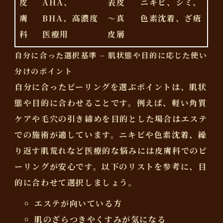
皮
AHA、
表皮
ニキビ、シミ、
膚
BHA、高濃度
～真
色素沈着、ざ瘡
科
医療用
皮層
自分に合った選択基準 – 肌状態や目的に応じた使い
分けのポイント
自分に合ったピーリングを選ぶポイントは、
肌状
態
や
目的
に合わせることです。例えば、軽い角質
ケアや毛穴の引き締めを目的とした場合はエステ
での施術が適しています。ニキビや色素沈着、繰
り返す肌荒れなど
医療的な悩み
には皮膚科でのピ
ーリングが安心です。以下のリストを参考に、目
的に合わせて選択しましょう。
エステが向いている方
肌のざらつきやくすみが気になる