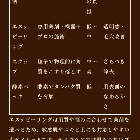
法
の負
担
エステ
専用薬剤・機器＋
低～
透明感・
ピーリ
プロの施術
中
毛穴改善
ング
スクラ
粒子で物理的に角
中～
ざらつき
ブ
質をこすり落とす
高
除去
酵素パ
酵素でタンパク質
低
肌表面の
ック
を分解
なめらか
さ
エステピーリングは肌質や悩みに合わせて薬剤を
選べるため、敏感肌やニキビ肌にも対応しやすい
点がメリットです。セルフケアでは得られないプ