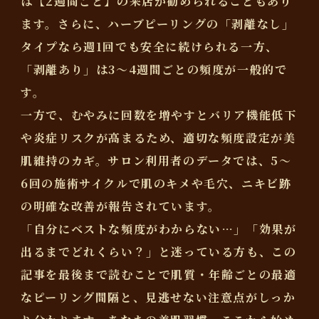
は【2週間ごと】の来店が勧められることもあり
ます。さらに、ハーブピーリングの「剥離なし」
タイプなら週1回でも安全に続けられる一方、
「剥離あり」は3〜4週間ごとの頻度が一般的で
す。
一方で、むやみに回数を増やすと
バリア機能低下
や炎症リスク
が高まるため、適切な頻度設定が美
肌維持のカギ。サロン利用者のデータでは、5〜
6回の施術サイクルで肌のキメや毛穴、ニキビ跡
の明確な改善が報告されています。
「自分にベストな頻度がわからない…」「効果が
出るまでどれくらい？」と迷っている方も、この
記事を最後まで読むことで
肌質・年齢ごとの最適
なピーリング間隔と、見逃せない注意点
がしっか