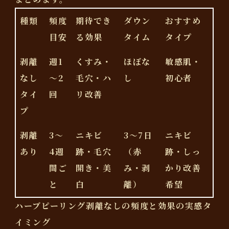
種類
頻度
期待でき
ダウン
おすすめ
目安
る効果
タイム
タイプ
剥離
週1
くすみ・
ほぼな
敏感肌・
なし
～2
毛穴・ハ
し
初心者
タイ
回
リ改善
プ
剥離
3～
ニキビ
3～7日
ニキビ
あり
4週
跡・毛穴
（赤
跡・しっ
間ご
開き・美
み・剥
かり改善
と
白
離）
希望
ハーブピーリング剥離なしの頻度と効果の実感タ
イミング