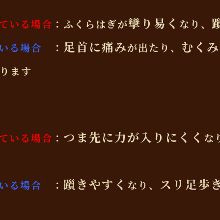
攣り易く
ている場合
：ふくらはぎが
なり、
足首に痛み
むくみ
いる場合
：
が出たり、
ります
つま先に力が入りにくく
ている場合
：
な
躓きやすく
スリ
足歩
いる場合
：
なり、