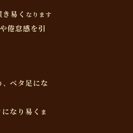
躓き易く
なります
や倦怠感を引
ベタ足にな
り、
きになり易く
ま