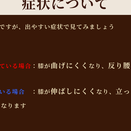
症状について
ですが、出やすい症状で見てみましょう
曲げにくく
反り腰
ている場合
：膝が
なり、
伸ばしにくく
立っ
いる場合
：膝が
なり、
く
なります