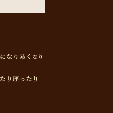
になり易く
なり
たり座ったり