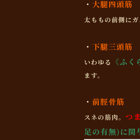
・
大腿四頭筋
太ももの前側にガ
・
下腿三頭筋
《ふく
いわゆる
ます。
・
前脛骨筋
つ
スネの筋肉。
足の有無)に関