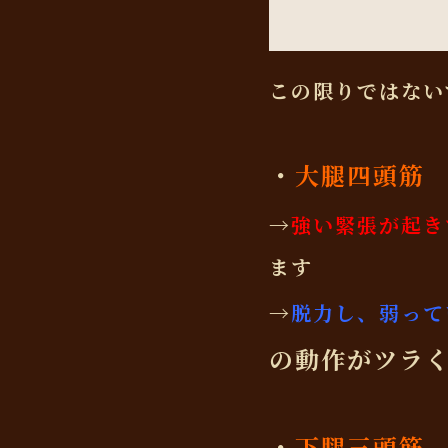
この限りではない
・
大腿四頭筋
→
強い緊張が起き
ます
→
脱力し、弱って
の動作がツラ
・
下腿三頭筋