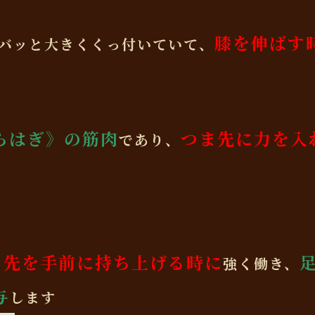
膝を伸ばす
バッと大きくくっ付いていて、
らはぎ》の筋肉
つま先に力を入
であり、
ま先を手前に持ち上げる時に
強く働き、
与
します