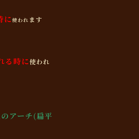
時に
ます
使われ
れる時に
使われ
足のアーチ(扁平