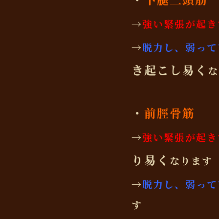
→
強い緊張が起き
→
脱力し、弱って
き起こし易く
な
・
前脛骨筋
→
強い緊張が起き
り易く
なります
→
脱力し、弱って
す