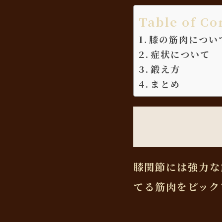
Table of Co
膝の筋肉につい
症状について
鍛え方
まとめ
膝関節には強力な
てる筋肉をピック