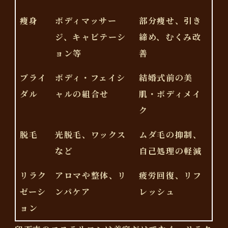
痩身
ボディマッサー
部分痩せ、引き
ジ、キャビテーシ
締め、むくみ改
ョン等
善
ブライ
ボディ・フェイシ
結婚式前の美
ダル
ャルの組合せ
肌・ボディメイ
ク
脱毛
光脱毛、ワックス
ムダ毛の抑制、
など
自己処理の軽減
リラク
アロマや整体、リ
疲労回復、リフ
ゼーシ
ンパケア
レッシュ
ョン