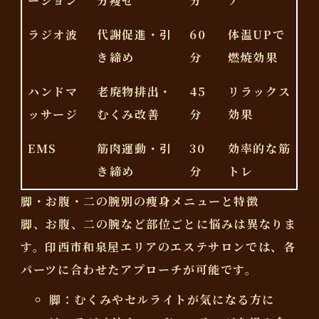
ーション
分痩せ
分
ア
ラジオ波
代謝促進・引
60
体温UPで
き締め
分
燃焼効果
ハンドマ
老廃物排出・
45
リラックス
ッサージ
むくみ改善
分
効果
EMS
筋肉運動・引
30
効率的な筋
き締め
分
トレ
脚・お腹・二の腕別の痩身メニューと特徴
脚、お腹、二の腕など部位ごとに悩みは異なりま
す。印西市和泉屋エリアのエステサロンでは、各
パーツに合わせたアプローチが可能です。
脚
：むくみやセルライトが気になる方に