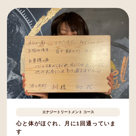
エナジートリートメント
コース
酒々井町
M.Y様
40歳
心と体がほぐれ、月に1回通っていま
す