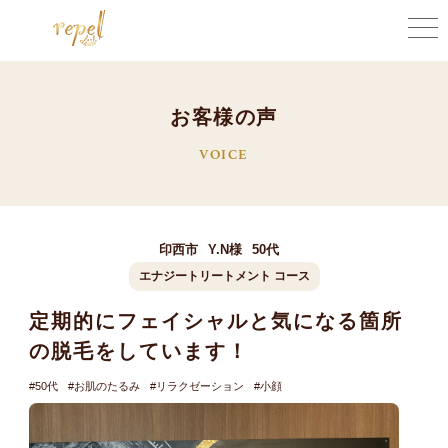
お
客
様
の
声
VOICE
印西市
Y.N様
50代
エナジートリートメント
コース
定期的にフェイシャルと気になる箇所
の脱毛をしています！
50代
お肌のたるみ
リラクゼーション
小顔