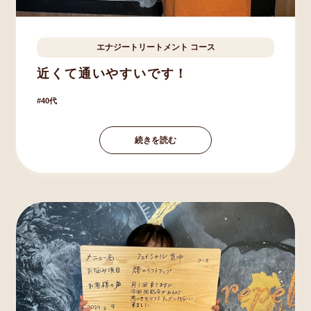
エナジートリートメント
コース
酒々井町
Y.K様
40歳
近くて通いやすいです！
40代
続きを読む