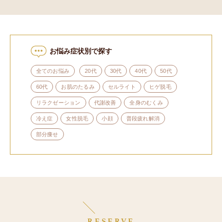
お悩み症状別で探す
全てのお悩み
20代
30代
40代
50代
60代
お肌のたるみ
セルライト
ヒゲ脱毛
リラクゼーション
代謝改善
全身のむくみ
冷え症
女性脱毛
小顔
普段疲れ解消
部分痩せ
RESERVE