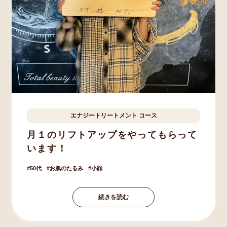
エナジートリートメント
コース
香取市
Y.T様
50歳
月１のリフトアップをやってもらって
います！
50代
お肌のたるみ
小顔
続きを読む