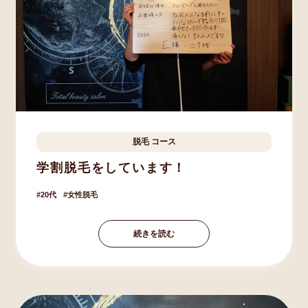
脱毛
コース
印西市
E.K様
20歳
学割脱毛をしています！
20代
女性脱毛
続きを読む