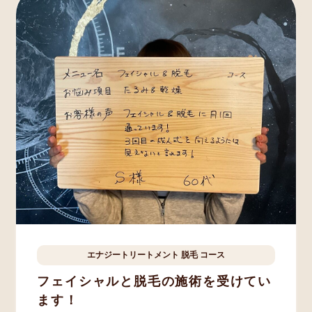
エナジートリートメント
脱毛
コース
八街市
S.Y様
60歳
フェイシャルと脱毛の施術を受けてい
ます！