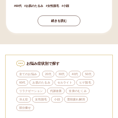
60代
お肌のたるみ
女性脱毛
小顔
続きを読む
お悩み症状別で探す
全てのお悩み
20代
30代
40代
50代
60代
お肌のたるみ
セルライト
ヒゲ脱毛
リラクゼーション
代謝改善
全身のむくみ
冷え症
女性脱毛
小顔
普段疲れ解消
部分痩せ