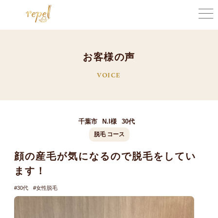
お
客
様
の
声
VOICE
千葉市
N.I様
30代
脱毛
コース
顔の産毛が気になるので脱毛をしてい
ます！
30代
女性脱毛