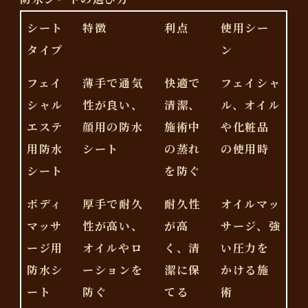
シート
特徴
利点
使用シー
タイプ
ン
フェイ
薄手で通気
快適で
フェイシャ
シャル
性が良い、
清潔、
ル、オイル
エステ
顔用の防水
施術中
や化粧品
用防水
シート
の蒸れ
の使用時
シート
を防ぐ
ボディ
厚手で耐久
耐久性
オイルマッ
マッサ
性が高い、
が高
サージ、強
ージ用
オイルやロ
く、清
い圧力を
防水シ
ーションを
潔に保
かける施
ート
防ぐ
てる
術