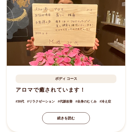
ボディ
コース
酒々井町
M.S様
30歳
アロマで癒されています！
30代
リラクゼーション
代謝改善
全身のむくみ
冷え症
続きを読む