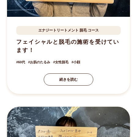
エナジートリートメント
脱毛
コース
八街市
S.Y様
60歳
フェイシャルと脱毛の施術を受けてい
ます！
60代
お肌のたるみ
女性脱毛
小顔
続きを読む