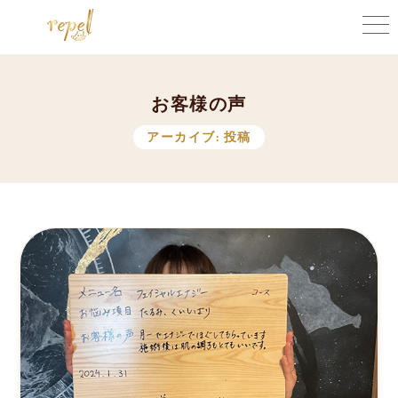
お
客
様
の
声
アーカイブ:
投稿