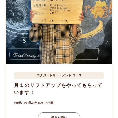
エナジートリートメント
コース
香取市
Y.T様
50歳
月１のリフトアップをやってもらって
います！
50代
お肌のたるみ
小顔
続きを読む