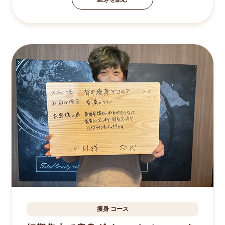
痩身
コース
成田市
K.M様
50歳