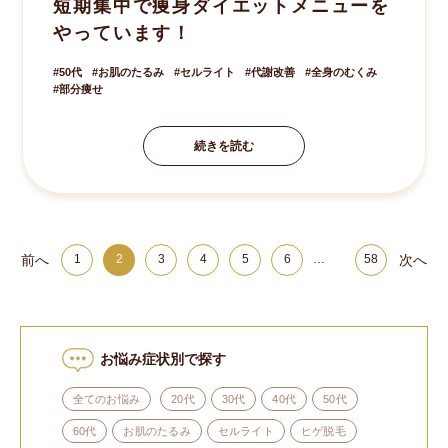
短期集中で痩身ダイエットメニューを
やっています！
50代
お肌のたるみ
セルライト
代謝改善
全身のむくみ
部分痩せ
続きを読む
前へ
次へ
1
2
3
4
5
6
…
58
お悩み症状別で探す
全てのお悩み
20代
30代
40代
50代
60代
お肌のたるみ
セルライト
ヒゲ脱毛