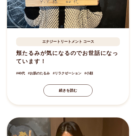
エナジートリートメント
コース
八街市
Y.Y様
50歳
頬たるみが気になるのでお世話になっ
ています！
40代
お肌のたるみ
リラクゼーション
小顔
続きを読む