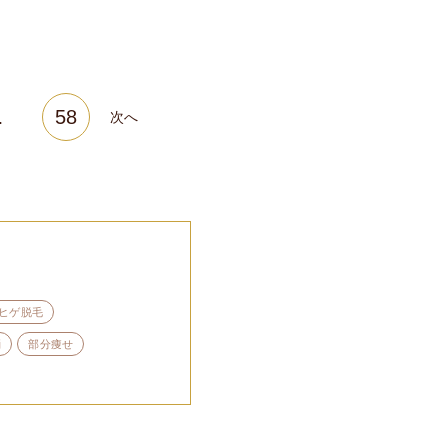
…
58
次へ
ヒゲ脱毛
消
部分痩せ