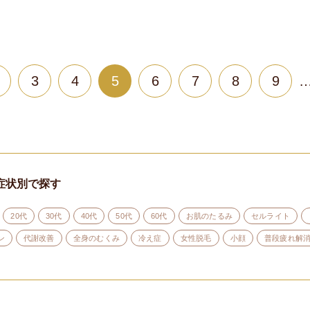
3
4
5
6
7
8
9
症状別で探す
20代
30代
40代
50代
60代
お肌のたるみ
セルライト
ン
代謝改善
全身のむくみ
冷え症
女性脱毛
小顔
普段疲れ解