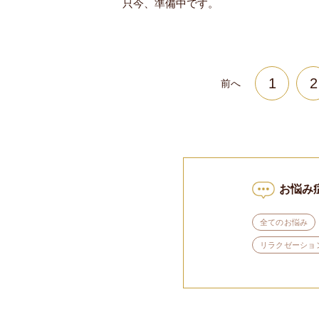
只今、準備中です。
1
2
前へ
お悩み
全てのお悩み
リラクゼーショ